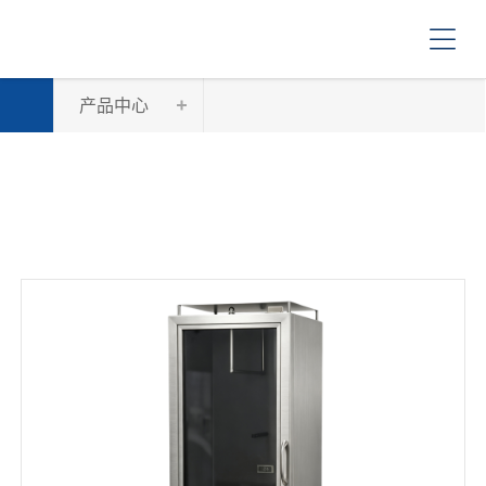
首
页
关
于
我
产品中心
产
们
品
中
新
心
闻
资
售
讯
后
服
操
务
作
视
下
频
载
中
联
心
系
我