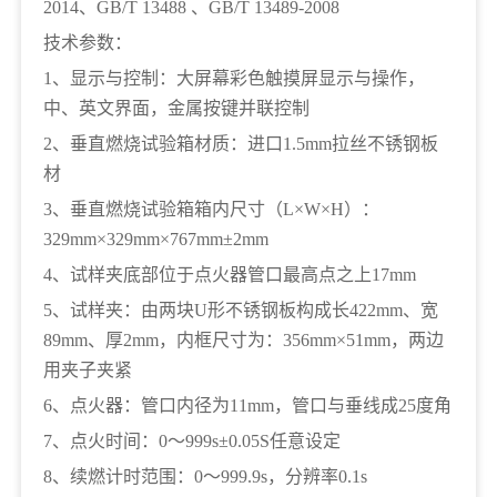
2014、GB/T 13488 、GB/T 13489-2008
技术参数：
1、显示与控制：大屏幕彩色触摸屏显示与操作，
中、英文界面，金属按键并联控制
2、垂直燃烧试验箱材质：进口1.5mm拉丝不锈钢板
材
3、垂直燃烧试验箱箱内尺寸（L×W×H）：
329mm×329mm×767mm±2mm
4、试样夹底部位于点火器管口最高点之上17mm
5、试样夹：由两块U形不锈钢板构成长422mm、宽
89mm、厚2mm，内框尺寸为：356mm×51mm，两边
用夹子夹紧
6、点火器：管口内径为11mm，管口与垂线成25度角
7、点火时间：0～999s±0.05S任意设定
8、续燃计时范围：0～999.9s，分辨率0.1s