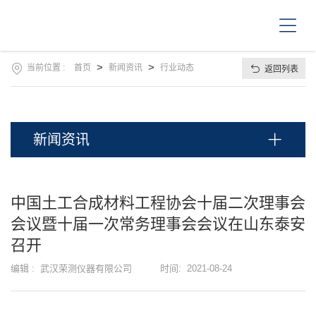
首
页
关
于
我
>
>
当前位置 :
首页
新闻资讯
行业动态
返回列表
产
们
品
中
新
心
闻
新闻资讯
资
售
讯
后
服
操
中国土工合成材料工程协会十届二次理事会
务
作
会议暨十届一次常务理事会会议在山东泰安
视
下
频
召开
载
中
编辑 :
武汉荣测仪器有限公司
时间:
2021-08-24
联
心
系
我