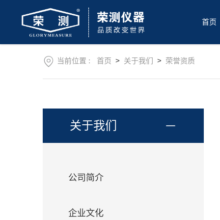
首
页
首页
关
于
我
产
们
当前位置 :
首页
>
关于我们
>
荣誉资质
品
中
新
心
闻
资
售
讯
后
关于我们
服
操
务
作
视
下
频
载
公司简介
中
联
心
系
我
企业文化