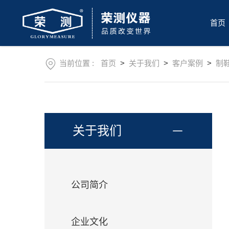
首
页
首页
关
于
我
产
们
当前位置 :
首页
>
关于我们
>
客户案例
>
制
品
中
新
心
闻
资
售
讯
后
关于我们
服
操
务
作
视
下
频
载
公司简介
中
联
心
系
我
企业文化