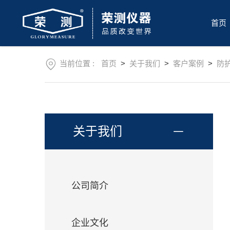
首
页
首页
关
于
我
产
们
当前位置 :
首页
>
关于我们
>
客户案例
>
防
品
中
新
心
闻
资
售
讯
后
关于我们
服
操
务
作
视
下
频
载
公司简介
中
联
心
系
我
企业文化