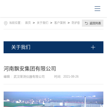
首
页
关
于
我
>
>
>
当前位置 :
首页
关于我们
客户案例
防护医用行业
返回列表
产
们
品
中
新
心
闻
关于我们
资
售
讯
后
服
操
河南飘安集团有限公司
务
作
视
编辑 :
武汉荣测仪器有限公司
时间:
2021-08-26
下
频
载
中
联
心
系
我